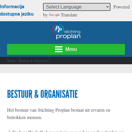
Informacija
Powered
dostupna jeziku
by
Translate
Menu
Home
»
Bestuur & Organisatie
BESTUUR & ORGANISATIE
Het bestuur van Stichting Proplan bestaat uit ervaren en
betrokken mensen.