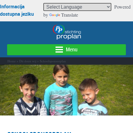
Informacija
Powered
dostupna jeziku
by
Translate
Menu
Home
»
Dit doen wij
»
Schoolsponsorplan