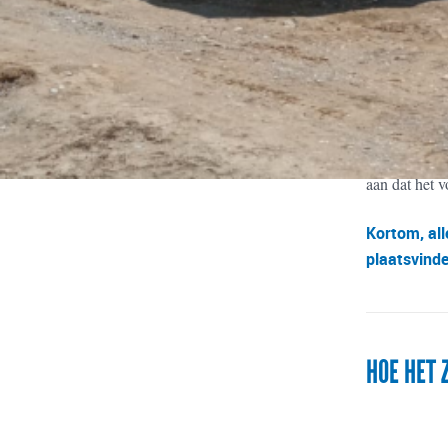
Op deze pagi
wasserij (5),
december is 
gebruik. De 
Van het appa
aan dat het v
Kortom, all
plaatsvind
HOE HET 