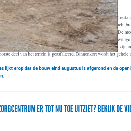
na laten we u graag zien hoe de bouw vordert. De bouw van het restaura
 technische ruimte (9) en het mortuarium (10) zijn klaar. Van de acht b
begonnen aan het aanbrengen van de badkamers, tegelwerk etc. De medis
weduwen die medische zorg behoeven laten dit weten en op vrijwillige 
rtementencomplex (7) is inmiddels de verlichting aangebracht en zijn oo
oorste deel van het terrein is geasfalteerd. Binnenkort wordt het gehele 
es lijkt erop dat de bouw eind augustus is afgerond en de openi
en.
ZORGCENTRUM ER TOT NU TOE UITZIET? BEKIJK DE VI