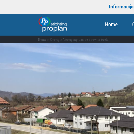
Informacija
Home
Home
»
Overig
»
Voortgang van de bouw in beeld