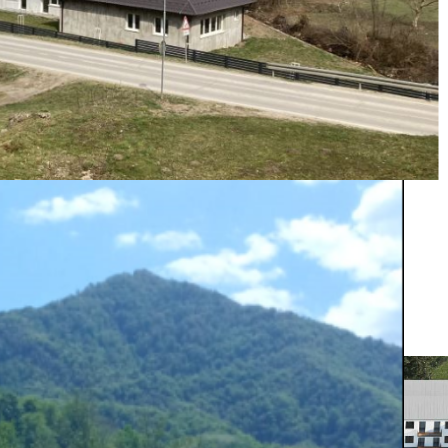
NG VAN DE BOUW IN BEELD
2
– De bouw van het zorgcentrum gaat gestaag door!