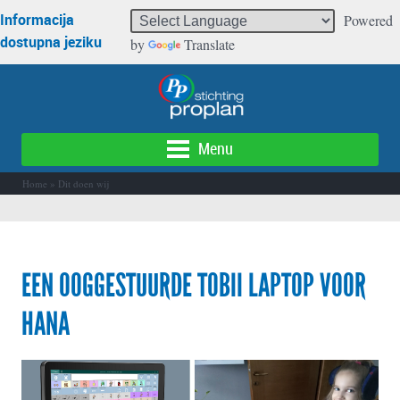
Informacija
Powered
dostupna jeziku
by
Translate
Menu
Home
»
Dit doen wij
EEN OOGGESTUURDE TOBII LAPTOP VOOR
HANA